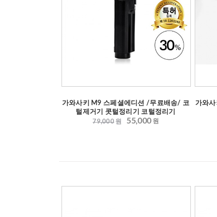
가와사키 M9 스페셜에디션 /무료배송/ 코
가와사
털제거기 콧털정리기 코털정리기
55,000
원
79,000
원