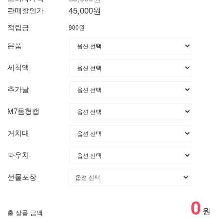
45,000
원
판매할인가
적립금
900원
본품
세척액
추가날
M7돔형캡
거치대
파우치
선물포장
0
원
총 상품 금액